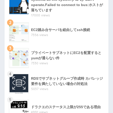
operate.Failed to connect to bus:ホストが
落ちています
17000 views
2
EC2踏み台サーバを経由してssh接続
7356 views
3
プライベートサブネットにEC2を配置すると
yumが通らない件
7330 views
4
RDSでサブネットグループ作成時 カバレッジ
要件を満たしていない場合の対処法
5037 views
5
ドラクエのステータス上限が255である理由
4991 views