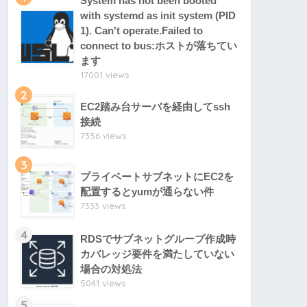
System has not been booted
with systemd as init system (PID
1). Can't operate.Failed to
connect to bus:ホストが落ちてい
ます
17001 views
2
EC2踏み台サーバを経由してssh
接続
7356 views
3
プライベートサブネットにEC2を
配置するとyumが通らない件
7333 views
4
RDSでサブネットグループ作成時
カバレッジ要件を満たしていない
場合の対処法
5041 views
5