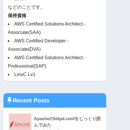
などのことです。
保持資格
AWS Certified Solutions Architect -
Associate(SAA)
AWS Certified Developer -
Associate(DVA)
AWS Certified Solutions Architect -
Professional(SAP)
LinuC Lv1
Recent Posts
Apacheのhttpd.confをじっくり読
んでみた