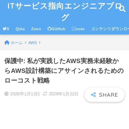
ITサービス指向エンジニアブロ
グ
X
Qiita
Zenn
GitHub
note
コンテンツダウンロ
ホーム
AWS
保護中: 私が実践したAWS実務未経験か
らAWS設計構築にアサインされるための
ローコスト戦略
2026年1月13日
2026年1月22日