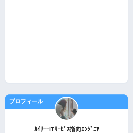
プロフィール
ｶｲﾘｰｰITｻｰﾋﾞｽ指向ｴﾝｼﾞﾆｱ