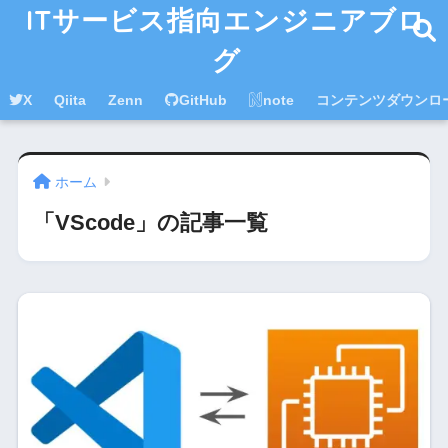
ITサービス指向エンジニアブロ
グ
X
Qiita
Zenn
GitHub
note
コンテンツダウンロ
ホーム
「VScode」の記事一覧