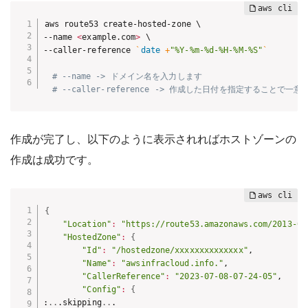
aws route53 create-hosted-zone \

--name 
<
example.com
>
 \

--caller-reference 
`
date
 +
"%Y-%m-%d-%H-%M-%S"
`
# --name -> ドメイン名を入力します
# --caller-reference -> 作成した日付を指定すること
作成が完了し、以下のように表示されればホストゾーンの
作成は成功です。
{
"Location"
:
"https://route53.amazonaws.com/2013-04
"HostedZone"
:
{
"Id"
:
"/hostedzone/xxxxxxxxxxxxxx"
,

"Name"
:
"awsinfracloud.info."
,

"CallerReference"
:
"2023-07-08-07-24-05"
,

"Config"
:
{
:
..
.skipping
..