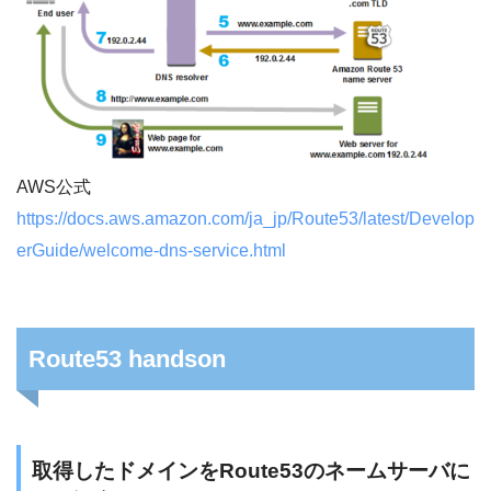
AWS公式
https://docs.aws.amazon.com/ja_jp/Route53/latest/Develop
erGuide/welcome-dns-service.html
Route53 handson
取得したドメインをRoute53のネームサーバに