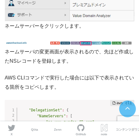
ネームサーバーをクリックします。
ネームサーバの変更画面が表示されるので、先ほど作成し
たNSレコードを登録します。
AWS CLIコマンドで実行した場合には以下で表示されてい
る箇所をコピペします。
"DelegationSet"
:
{
"NameServers"
:
[
"ns-xxx.awsdns-49.com"
,

"ns-xxxx.awsdns-11.org"
,

Qiita
Zenn
コンテンツダウ
"ns-xxx.awsdns-04.net"
,

X
GitHub
note