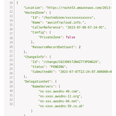
{
"Location"
:
"https://route53.amazonaws.com/2013-04
"HostedZone"
:
{
"Id"
:
"/hostedzone/xxxxxxxxxxxxxx"
,

"Name"
:
"awsinfracloud.info."
,

"CallerReference"
:
"2023-07-08-07-24-05"
,

"Config"
:
{
"PrivateZone"
:
false
}
,

"ResourceRecordSetCount"
:
 2

}
,

"ChangeInfo"
:
{
"Id"
:
"/change/C02396572N4Z773POWG2X"
,

"Status"
:
"PENDING"
,

"SubmittedAt"
:
"2023-07-07T22:24:07.606000+00:
}
,

"DelegationSet"
:
{
"NameServers"
:
[
"ns-xxx.awsdns-49.com"
,

"ns-xxxx.awsdns-11.org"
,

"ns-xxx.awsdns-04.net"
,

"ns-xxxx.awsdns-59.co.uk"
]
}