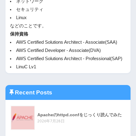
ネットワーク
セキュリティ
Linux
などのことです。
保持資格
AWS Certified Solutions Architect - Associate(SAA)
AWS Certified Developer - Associate(DVA)
AWS Certified Solutions Architect - Professional(SAP)
LinuC Lv1
Recent Posts
Apacheのhttpd.confをじっくり読んでみた
2026年7月28日