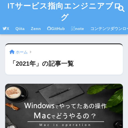
ITサービス指向エンジニアブロ
グ
X
Qiita
Zenn
GitHub
note
コンテンツダウンロ
ホーム
「2021年」の記事一覧