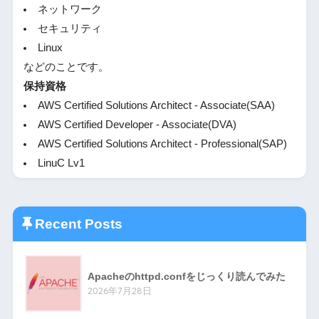
ネットワーク
セキュリティ
Linux
などのことです。
保持資格
AWS Certified Solutions Architect - Associate(SAA)
AWS Certified Developer - Associate(DVA)
AWS Certified Solutions Architect - Professional(SAP)
LinuC Lv1
Recent Posts
Apacheのhttpd.confをじっくり読んでみた
2026年7月28日