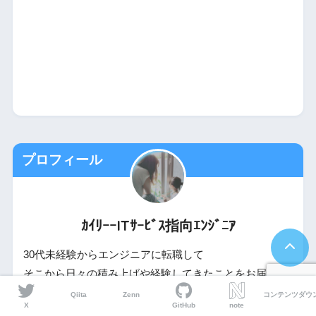
プロフィール
ｶｲﾘｰｰITｻｰﾋﾞｽ指向ｴﾝｼﾞﾆｱ
30代未経験からエンジニアに転職して
そこから日々の積み上げや経験してきたことをお届けす
るブログです。
Qiita
Zenn
コンテンツダウ
X
GitHub
note
具体的にどんなことを発信しているの？