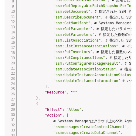
"ssm:GetDeployablePatchSnapshotForInst
"ssm:GetDocument"
,
 # 指定された SSM 
"ssm:DescribeDocument"
,
 # 指定した SS
"ssm:GetManifest"
,
 # Systems Mana
"ssm:GetParameter"
,
 # 指定したパラメータ
"ssm:GetParameters"
,
 # 指定した複数のパ
"ssm:ListAssociations"
,
 # 指定した S
"ssm:ListInstanceAssociations"
,
 # イ
"ssm:PutInventory"
,
 # 指定した複数のマ
"ssm:PutComplianceItems"
,
 # 指定したリ
"ssm:PutConfigurePackageResult"
,
 # S
"ssm:UpdateAssociationStatus"
,
 # 指定
"ssm:UpdateInstanceAssociationStatus"
,
"ssm:UpdateInstanceInformation"
 # ハー
]
,
"Resource"
:
"*"
}
,
{
"Effect"
:
"Allow"
,
"Action"
:
[
                # Systems Managerはクラウド上のSSM 
"ssmmessages:CreateControlChannel"
,
"ssmmessages:CreateDataChannel"
,