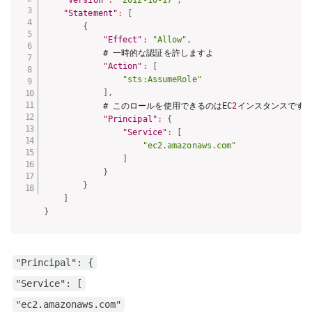
"Version"
:
"2012-10-17"
,
"Statement"
:
[
{
"Effect"
:
"Allow"
,
            # 一時的な認証を許しますよ

"Action"
:
[
"sts:AssumeRole"
]
,
            # このロールを使用できるのはEC
2
インスタンスですよ
"Principal"
:
{
"Service"
:
[
"ec2.amazonaws.com"
]
}
}
]
}
"Principal": {
"Service": [
"ec2.amazonaws.com"