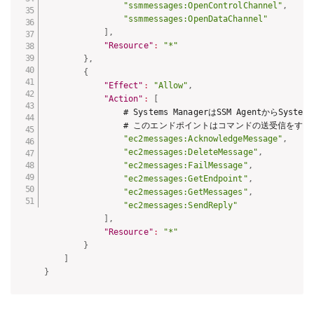
"ssmmessages:OpenControlChannel"
,
"ssmmessages:OpenDataChannel"
]
,
"Resource"
:
"*"
}
,
{
"Effect"
:
"Allow"
,
"Action"
:
[
                # Systems ManagerはSSM Agentか
                # このエンドポイントはコマンドの送受信をす
"ec2messages:AcknowledgeMessage"
,
"ec2messages:DeleteMessage"
,
"ec2messages:FailMessage"
,
"ec2messages:GetEndpoint"
,
"ec2messages:GetMessages"
,
"ec2messages:SendReply"
]
,
"Resource"
:
"*"
}
]
}