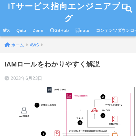
ITサービス指向エンジニアブロ
グ
X
Qiita
Zenn
GitHub
note
コンテンツダウンロ
ホーム
AWS
IAMロールをわかりやすく解説
2023年6月23日