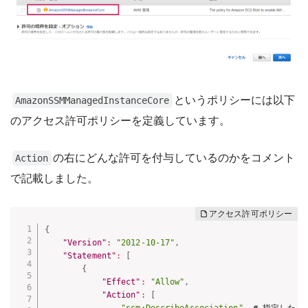
というポリシーには以下
AmazonSSMManagedInstanceCore
のアクセス許可ポリシーを定義しています。
の右にどんな許可を付与しているのかをコメント
Action
で記載しました。
{
"Version"
:
"2012-10-17"
,
"Statement"
:
[
{
"Effect"
:
"Allow"
,
"Action"
:
[
"ssm:DescribeAssociation"
,
 # 指定した