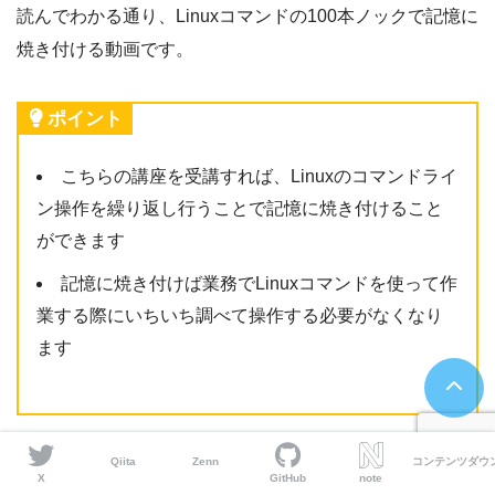
読んでわかる通り、Linuxコマンドの100本ノックで記憶に
焼き付ける動画です。
ポイント
こちらの講座を受講すれば、Linuxのコマンドライ
ン操作を繰り返し行うことで記憶に焼き付けること
ができます
記憶に焼き付けば業務でLinuxコマンドを使って作
業する際にいちいち調べて操作する必要がなくなり
ます
Qiita
Zenn
コンテンツダウ
Linuxの概要とオススメの教材についてご紹介させていた
X
GitHub
note