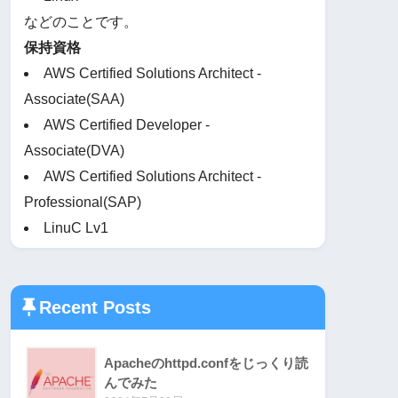
などのことです。
保持資格
AWS Certified Solutions Architect -
Associate(SAA)
AWS Certified Developer -
Associate(DVA)
AWS Certified Solutions Architect -
Professional(SAP)
LinuC Lv1
Recent Posts
Apacheのhttpd.confをじっくり読
んでみた