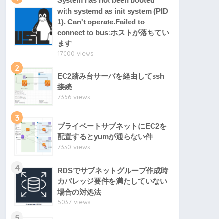
System has not been booted
with systemd as init system (PID
1). Can't operate.Failed to
connect to bus:ホストが落ちてい
ます
17000 views
2
EC2踏み台サーバを経由してssh
接続
7356 views
3
プライベートサブネットにEC2を
配置するとyumが通らない件
7330 views
4
RDSでサブネットグループ作成時
カバレッジ要件を満たしていない
場合の対処法
5037 views
5